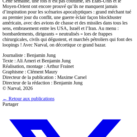
Cette semaine, une fois n’est pas coutume, les Etats-Unis et le
Moyen-Orient ont encore prouvé qu’ils ne manquent jamais
d’inspiration pour les scénarios apocalyptiques : grand méchant tué
au premier jour du conflit, une guerre éclair façon blockbuster
américain, avec des avions de chasse et des missiles dans tous les
sens, embrasement entre les USA, Israël et l’Iran. Au menu :
bombardements, dirigeants « neutralisés » lors de frappes
chirurgicales, civils qui dégustent, et marchés pétroliers qui font des
loopings ! Avec Narval, on décortique ce grand bazar.
Journaliste : Benjamin Jung
Texte : Ali Ameri et Benjamin Jung
Réalisation, montage : Arthur Frainet
Graphisme : Clément Maury
Directeur de la publication : Maxime Carsel
Directeur de la rédaction : Benjamin Jung
© Narval, 2026
← Retour aux publications
Partager