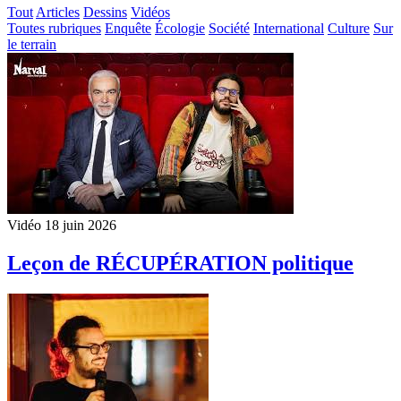
Tout
Articles
Dessins
Vidéos
Toutes rubriques
Enquête
Écologie
Société
International
Culture
Sur
le terrain
Vidéo
18 juin 2026
Leçon de RÉCUPÉRATION politique