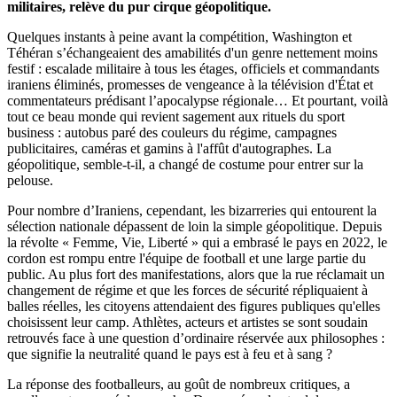
militaires, relève du pur cirque géopolitique.
Quelques instants à peine avant la compétition, Washington et
Téhéran s’échangeaient des amabilités d'un genre nettement moins
festif : escalade militaire à tous les étages, officiels et commandants
iraniens éliminés, promesses de vengeance à la télévision d'État et
commentateurs prédisant l’apocalypse régionale… Et pourtant, voilà
tout ce beau monde qui revient sagement aux rituels du sport
business : autobus paré des couleurs du régime, campagnes
publicitaires, caméras et gamins à l'affût d'autographes. La
géopolitique, semble-t-il, a changé de costume pour entrer sur la
pelouse.
Pour nombre d’Iraniens, cependant, les bizarreries qui entourent la
sélection nationale dépassent de loin la simple géopolitique. Depuis
la révolte « Femme, Vie, Liberté » qui a embrasé le pays en 2022, le
cordon est rompu entre l'équipe de football et une large partie du
public. Au plus fort des manifestations, alors que la rue réclamait un
changement de régime et que les forces de sécurité répliquaient à
balles réelles, les citoyens attendaient des figures publiques qu'elles
choisissent leur camp. Athlètes, acteurs et artistes se sont soudain
retrouvés face à une question d’ordinaire réservée aux philosophes :
que signifie la neutralité quand le pays est à feu et à sang ?
La réponse des footballeurs, au goût de nombreux critiques, a