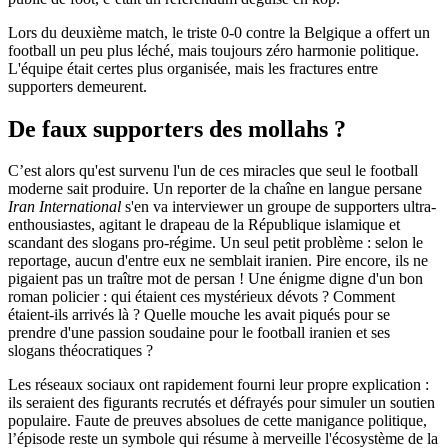
Lors du deuxième match, le triste 0-0 contre la Belgique a offert un
football un peu plus léché, mais toujours zéro harmonie politique.
L'équipe était certes plus organisée, mais les fractures entre
supporters demeurent.
De faux supporters des mollahs ?
C’est alors qu'est survenu l'un de ces miracles que seul le football
moderne sait produire. Un reporter de la chaîne en langue persane
Iran International
s'en va interviewer un groupe de supporters ultra-
enthousiastes, agitant le drapeau de la République islamique et
scandant des slogans pro-régime. Un seul petit problème : selon le
reportage, aucun d'entre eux ne semblait iranien. Pire encore, ils ne
pigaient pas un traître mot de persan ! Une énigme digne d'un bon
roman policier : qui étaient ces mystérieux dévots ? Comment
étaient-ils arrivés là ? Quelle mouche les avait piqués pour se
prendre d'une passion soudaine pour le football iranien et ses
slogans théocratiques ?
Les réseaux sociaux ont rapidement fourni leur propre explication :
ils seraient des figurants recrutés et défrayés pour simuler un soutien
populaire. Faute de preuves absolues de cette manigance politique,
l’épisode reste un symbole qui résume à merveille l'écosystème de la