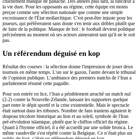
cruellement manqué de panache. Des années plus tard, la rancœur a
la vie dure. Pour les opposants au régime, cette équipe est moins
perçue comme une sélection nationale que comme une simple
excroissance de l'État mollarchique. C'est peut-être injuste pour les
joueurs, qui préféreraient sans doute s'en tenir aux dribles plutôt que
de faire de la politique. Manque de bol : le football devient politique
précisément au moment où ses acteurs aimeraient tant qu'il ne le soit
pas.
Un référendum déguisé en kop
Résultat des courses : la sélection donne l'impression de jouer deux
tournois en même temps. L'un sur le gazon, l'autre devant le tribunal
de l’opinion publique. L’ambiance des premiers matchs de l’Iran a
parfaitement résumé cette pagaille.
Pour son entrée en lice, l’Iran a péniblement arraché un match nul
(2-2) contre la Nouvelle-Zélande, laissant les supporters quelque
part entre le dépit sportif et la crise existentielle. Mais le spectacle
était surtout dans les tribunes. Nombre de fans iraniens agitaient le
drapeau tricolore historique au lion et au soleil, symbole de l'Iran
pré-révolution islamique, plutôt que le chiffon officiel du régime.
Quant à l'hymne officiel, il a été accueilli par une solide bronca. Le
même vaudeville s'est répété contre la Belgique. Ce n’était plus un
public de foot, c’était un référendum déguisé en kop.